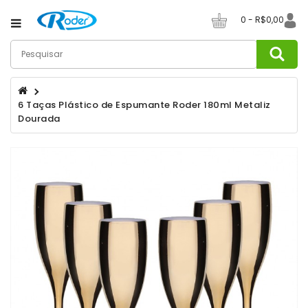
Category
0 - R$0,00
Canecas
De
Café
6 Taças Plástico de Espumante Roder 180ml Metaliz
Dourada
Canecos
De
Chopp
Champanheiras
Copos
Copos
Long
Drink
Copos