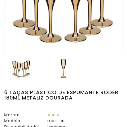
Multiuso
Copos
Shot
Copos
Twister
Presentes
Taças
Taças
De
Espumante
6 TAÇAS PLÁSTICO DE ESPUMANTE RODER
180ML METALIZ DOURADA
Taças
De
Gin
Marca:
RODER
Modelo:
TC013-30
Taças
Disponibilidade:
Esgotado