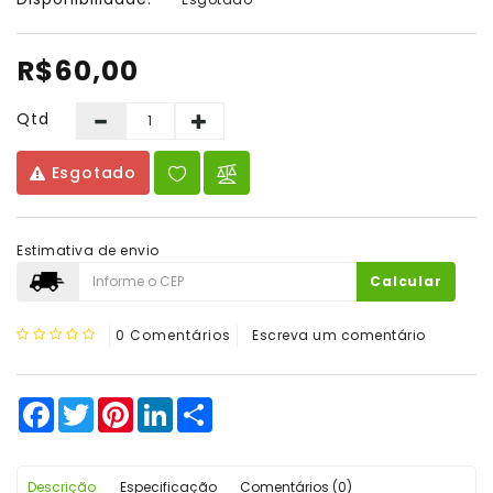
De
Vinho
R$60,00
Qtd
Esgotado
Estimativa de envio
Calcular
0 Comentários
Escreva um comentário
Facebook
Twitter
Pinterest
LinkedIn
Share
Descrição
Especificação
Comentários (0)