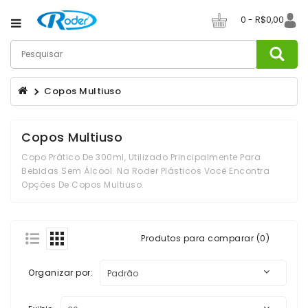
Category
0 - R$0,00
Canecas
De
Copos Multiuso
Café
Canecos
Copos Multiuso
De
Chopp
Copo Prático De 300ml, Utilizado Principalmente Para
Bebidas Sem Álcool. Na Roder Plásticos Você Encontra
Champanheiras
Opções De Copos Multiuso.
Copos
Produtos para comparar (0)
Copos
Long
Drink
Organizar por:
Copos