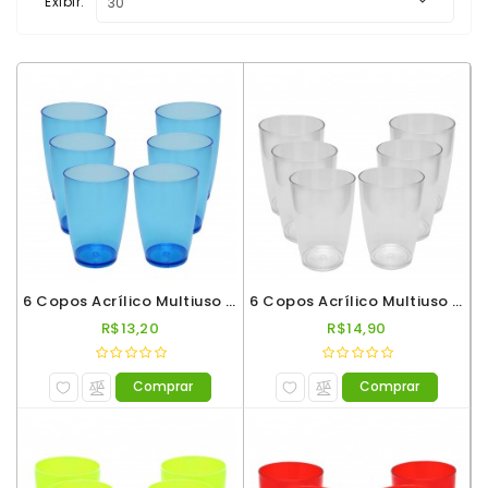
Exibir:
Multiuso
Copos
Shot
Copos
Twister
Presentes
Taças
Taças
6 Copos Acrílico Multiuso Roder 330ml Azul Neon
6 Copos Acrílico Multiuso Roder 330ml Incolor
De
R$13,20
R$14,90
Espumante
Taças
Comprar
Comprar
De
Gin
Taças