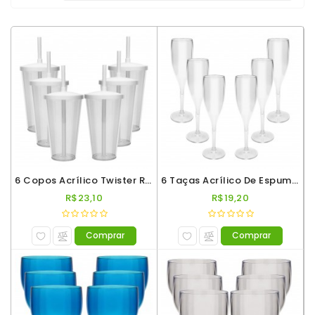
Multiuso
Copos
Shot
Copos
Twister
Presentes
Taças
6 Copos Acrílico Twister Roder 500ml Incolor
6 Taças Acrílico De Espumante Roder 180ml Incolor
Taças
R$23,10
R$19,20
De
Espumante
Comprar
Comprar
Taças
De
Gin
Taças