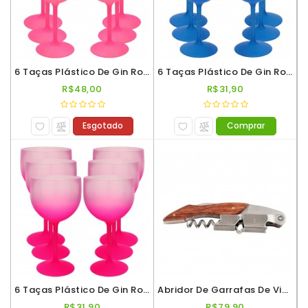
6 Taças Plástico De Gin Roder 560ml Degradê Amarelo Rosa
6 Taças Plástico De Gin Roder 560ml Degradê Azul
R$48,00
R$31,90
Esgotado
Comprar
6 Taças Plástico De Gin Roder 560ml Degradê Rosa
Abridor De Garrafas De Vinho E Cerveja 2 Estag Cabo Madeira
R$31,90
R$79,90