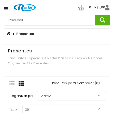
Category
0 - R$0,00
Canecas
De
Presentes
Café
Canecos
Presentes
De
Chopp
Para Datas Especiais A Roder Plásticos Tem As Melhores
Opções De Kits Presentes.
Champanheiras
Copos
Produtos para comparar (0)
Copos
Long
Organizar por:
Drink
Exibir:
Copos