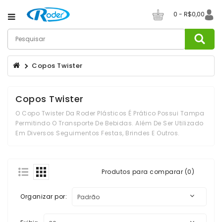
Category
0 - R$0,00
Canecas
De
Copos Twister
Café
Canecos
Copos Twister
De
Chopp
O Copo Twister Da Roder Plásticos É Prático Possui Tampa
Permitindo O Transporte De Bebidas. Além De Ser Utilizado
Champanheiras
Em Diversos Seguimentos Festas, Brindes E Outros.
Copos
Produtos para comparar (0)
Copos
Long
Drink
Organizar por:
Copos