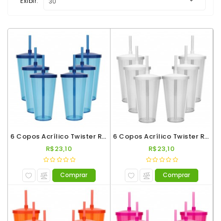
Exibir:
Multiuso
Copos
Shot
Copos
Twister
Presentes
Taças
Taças
6 Copos Acrílico Twister Roder 500ml Azul Neon
6 Copos Acrílico Twister Roder 500ml Incolor
De
R$23,10
R$23,10
Espumante
Taças
Comprar
Comprar
De
Gin
Taças