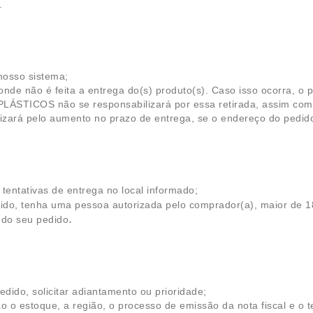
.
nosso sistema;
de não é feita a entrega do(s) produto(s). Caso isso ocorra, o p
ÁSTICOS não se responsabilizará por essa retirada, assim com
rá pelo aumento no prazo de entrega, se o endereço do pedido 
entativas de entrega no local informado;
dido, tenha uma pessoa autorizada pelo comprador(a), maior de 1
.
) do seu pedido
dido, solicitar adiantamento ou prioridade;
 o estoque, a região, o processo de emissão da nota fiscal e o 