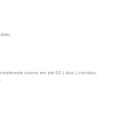
edido;
malmente ocorre em até 02 ( dois ) corridos;
;