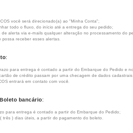
ICOS você será direcionado(a) ao "Minha Conta";
r todo o fluxo, do início até a entrega do seu pedido;
s de alerta via e-mails qualquer alteração no processamento do p
e possa receber esses alertas.
ito
:
azo para entrega é contado a partir do Embarque do Pedido e nor
cartão de crédito passam por uma checagem de dados cadastrais
COS entrará em contato com você.
Boleto bancário
:
zo para entrega é contado a partir do Embarque do Pedido;
três ) dias úteis, a partir do pagamento do boleto.