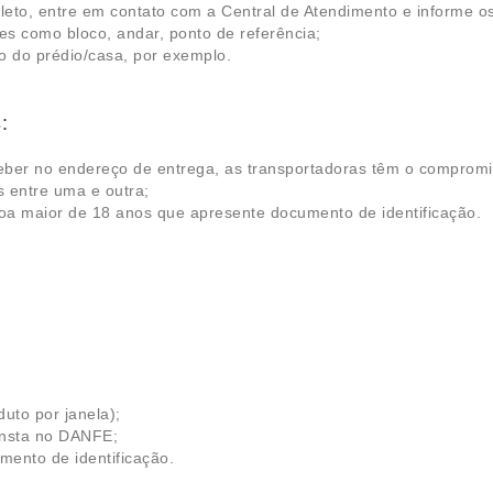
eto, entre em contato com a Central de Atendimento e informe o
s como bloco, andar, ponto de referência;
o do prédio/casa, por exemplo.
s
:
er no endereço de entrega, as transportadoras têm o compromisso
s entre uma e outra;
oa maior de 18 anos que apresente documento de identificação.
duto por janela);
onsta no DANFE;
ento de identificação.