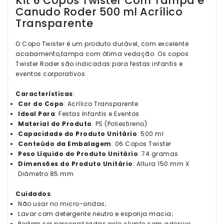
Kit 6 Copos Twister Com Tampa e
Canudo Roder 500 ml Acrílico
Transparente
O Copo Twister é um produto durável, com excelente
acabamento,tampa com ótima vedação. Os copos
Twister Roder são indicadas para festas infantis e
eventos corporativos.
Características
:
Cor do Copo
: Acrílico Transparente
Ideal Para
: Festas Infantis e Eventos
Material do Produto
: PS (Poliestireno)
Capacidade do Produto Unitário
: 500 ml
Conteúdo da Embalagem
: 06 Copos Twister
Peso Líquido do Produto Unitário
: 74 gramas
Dimensões do Produto Unitário
: Altura 150 mm X
Diâmetro 85 mm
Cuidados
:
Não usar no micro-ondas;
Lavar com detergente neutro e esponja macia;
Podem ser personalizadas pelo cliente com adesivo,