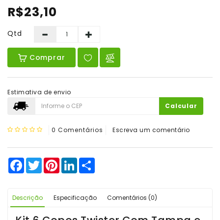
De
R$23,10
Vinho
Qtd
Comprar
Estimativa de envio
Calcular
0 Comentários
Escreva um comentário
Facebook
Twitter
Pinterest
LinkedIn
Share
Descrição
Especificação
Comentários (0)