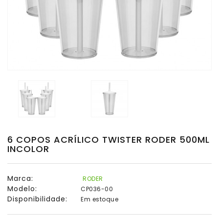
Multiuso
Copos
Shot
Copos
Twister
Presentes
Taças
Taças
6 COPOS ACRÍLICO TWISTER RODER 500ML
De
INCOLOR
Espumante
Taças
Marca:
RODER
De
Modelo:
CP036-00
Gin
Disponibilidade:
Em estoque
Taças