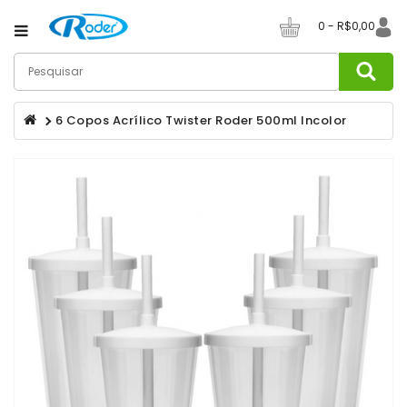
Category
0 - R$0,00
Canecas
De
6 Copos Acrílico Twister Roder 500ml Incolor
Café
Canecos
De
Chopp
Champanheiras
Copos
Copos
Long
Drink
Copos