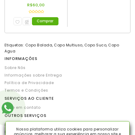
R$60,00
Comprar
Etiquetas:
Copo Balada
,
Copo Multiuso
,
Copo Suco
,
Copo
Agua
INFORMAÇÕES
Sobre Nós
Informações sobre Entrega
Política de Privacidade
Termos e Condições
SERVIÇOS AO CLIENTE
Entre em contato
OUTROS SERVIÇOS
Produtos por marca
Nossa plataforma utiliza cookies para personalizar
Produtos em promoção
anúncios, melhorar a sua experiência em nosso site e