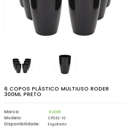
Multiuso
Copos
Shot
Copos
Twister
Presentes
Taças
Taças
De
6 COPOS PLÁSTICO MULTIUSO RODER
Espumante
300ML PRETO
Taças
De
Marca:
RODER
Gin
Modelo:
CP032-10
Disponibilidade:
Esgotado
Taças