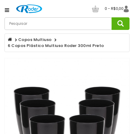
Category
0 - R$0,00
Canecas
De
Copos Multiuso
Café
6 Copos Plástico Multiuso Roder 300ml Preto
Canecos
De
Chopp
Champanheiras
Copos
Copos
Long
Drink
Copos